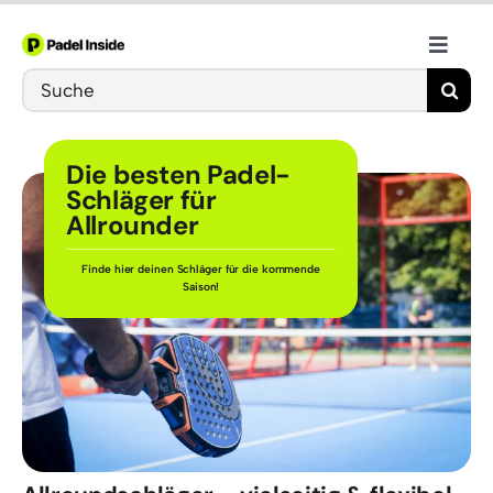
Skip
to
Toggle
content
Search
Naviga
Schläger
for:
Die besten Padel-
Bälle
Schläger für
Allrounder
Schuhe
Finde hier deinen Schläger für die kommende
Saison!
Training