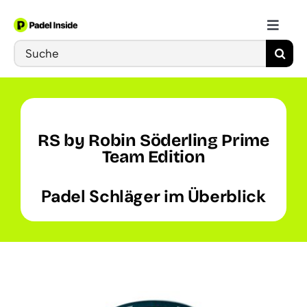
Skip
to
Toggle
content
Search
Naviga
Schläger
for:
Bälle
RS by Robin Söderling Prime
Schuhe
Team Edition
Padel Schläger im Überblick
Training