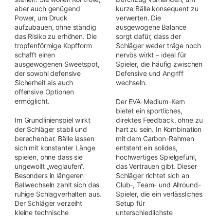
aber auch genügend
kurze Bälle konsequent zu
Power, um Druck
verwerten. Die
aufzubauen, ohne ständig
ausgewogene Balance
das Risiko zu erhöhen. Die
sorgt dafür, dass der
tropfenförmige Kopfform
Schläger weder träge noch
schafft einen
nervös wirkt – ideal für
ausgewogenen Sweetspot,
Spieler, die häufig zwischen
der sowohl defensive
Defensive und Angriff
Sicherheit als auch
wechseln.
offensive Optionen
ermöglicht.
Der EVA-Medium-Kern
bietet ein sportliches,
Im Grundlinienspiel wirkt
direktes Feedback, ohne zu
der Schläger stabil und
hart zu sein. In Kombination
berechenbar. Bälle lassen
mit dem Carbon-Rahmen
sich mit konstanter Länge
entsteht ein solides,
spielen, ohne dass sie
hochwertiges Spielgefühl,
ungewollt „weglaufen“.
das Vertrauen gibt. Dieser
Besonders in längeren
Schläger richtet sich an
Ballwechseln zahlt sich das
Club-, Team- und Allround-
ruhige Schlagverhalten aus.
Spieler, die ein verlässliches
Der Schläger verzeiht
Setup für
kleine technische
unterschiedlichste