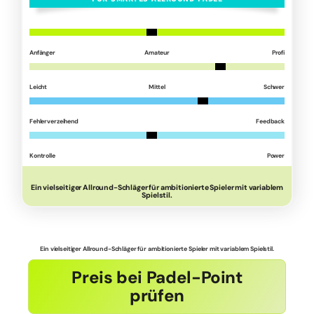
Anfänger
Amateur
Profi
Leicht
Mittel
Schwer
Fehlerverzeihend
Feedback
Kontrolle
Power
Ein vielseitiger Allround-Schläger für ambitionierte Spieler mit variablem
Spielstil.
Ein vielseitiger Allround-Schläger für ambitionierte Spieler mit variablem Spielstil.
Preis bei Padel-Point
prüfen