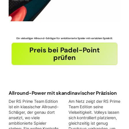
Ein vielseitiger Allround-Schläger für ambitionierte Spieler mit variablem Spielstil.
Preis bei Padel-Point
prüfen
Allround-Power mit skandinavischer Präzision
Der RS Prime Team Edition
Am Netz zeigt der RS Prime
ist ein klassischer Allround-
Team Edition seine
Schläger, der genau dort
Vielseitigkeit. Volleys lassen
ansetzt, wo viele
sich kontrolliert platzieren,
ambitionierte Spieler
gleichzeitig ist genug
stehen: Sie wollen Kontrolle,
Durchzug vorhanden, um