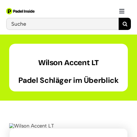
Skip
to
Toggle
content
Search
Naviga
Schläger
for:
Bälle
Wilson Accent LT
Schuhe
Padel Schläger im Überblick
Training