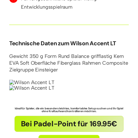
Entwicklungsspielraum
Technische Daten zum Wilson Accent LT
Gewicht
350 g
Form
Rund
Balance
grifflastig
Kern
EVA Soft
Oberfläche
Fiberglass
Rahmen
Composite
Zielgruppe
Einsteiger
Ideal für Spieler, die ein besonders leichtes, komfortables Setup suchen und ihr Spiel
ohne Kraftaufwand kontrollieren möchten.
Bei Padel-Point für 169.95€