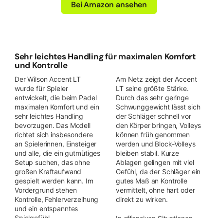
Bei Amazon ansehen
Sehr leichtes Handling für maximalen Komfort
und Kontrolle
Der Wilson Accent LT
Am Netz zeigt der Accent
wurde für Spieler
LT seine größte Stärke.
entwickelt, die beim Padel
Durch das sehr geringe
maximalen Komfort und ein
Schwunggewicht lässt sich
sehr leichtes Handling
der Schläger schnell vor
bevorzugen. Das Modell
den Körper bringen, Volleys
richtet sich insbesondere
können früh genommen
an Spielerinnen, Einsteiger
werden und Block-Volleys
und alle, die ein gutmütiges
bleiben stabil. Kurze
Setup suchen, das ohne
Ablagen gelingen mit viel
großen Kraftaufwand
Gefühl, da der Schläger ein
gespielt werden kann. Im
gutes Maß an Kontrolle
Vordergrund stehen
vermittelt, ohne hart oder
Kontrolle, Fehlerverzeihung
direkt zu wirken.
und ein entspanntes
Spielgefühl.