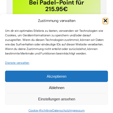
Bei Padel-Point für
215.95€
Zustimmung verwalten
Um dir ein optimales Erlebnis zu bieten, verwenden wir Technologien wie
Cookies, um Geräteinformationen zu speichern und/oder darauf
zuzugreifen. Wenn du diesen Technologien zustimmst, können wir Daten
wie das Surfverhalten oder eindeutige IDs auf dieser Website verarbeiten.
Wenn du deine Zustimmung nicht erteilst oder zurückziehst, können
bestimmte Merkmale und Funktionen beeinträchtigt werden.
Dienste verwalten
Akzeptieren
© 2026 • All Rights Reserved • Padel Inside
Ablehnen
Einstellungen ansehen
Toggle
Navigation
Cookie-Richtlinie
Datenschutz
Impressum