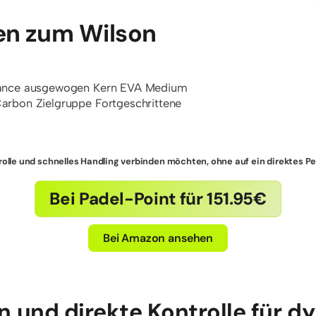
en zum Wilson
ance
ausgewogen
Kern
EVA Medium
arbon
Zielgruppe
Fortgeschrittene
ontrolle und schnelles Handling verbinden möchten, ohne auf ein direktes 
Bei Padel-Point für 151.95€
Bei Amazon ansehen
on und direkte Kontrolle für d