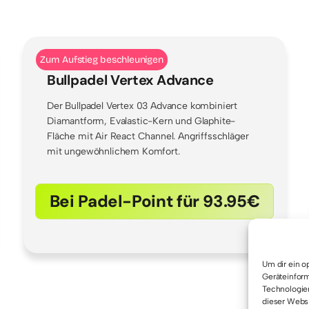
Zum Aufstieg beschleunigen
Bullpadel Vertex Advance
Der Bullpadel Vertex 03 Advance kombiniert
Diamantform, Evalastic-Kern und Glaphite-
Fläche mit Air React Channel. Angriffsschläger
mit ungewöhnlichem Komfort.
Bei Padel-Point für 93.95€
Um dir ein o
Geräteinform
Technologien
dieser Websi