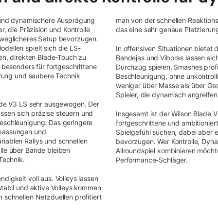
re und dynamischere Ausprägung
man von der schnellen Reaktion
r, die Präzision und Kontrolle
das eine sehr genaue Platzierun
beweglicheres Setup bevorzugen.
dellen spielt sich die LS-
In offensiven Situationen bietet
hen, direkten Blade-Touch zu
Bandejas und Viboras lassen sich
r besonders für fortgeschrittene
Durchzug spielen, Smashes profi
ierung und saubere Technik
Beschleunigung, ohne unkontrolli
weniger über Masse als über Ges
Spieler, die dynamisch angreife
lade V3 LS sehr ausgewogen. Der
 lassen sich präzise steuern und
Insgesamt ist der Wilson Blade V3
Beschleunigung. Das geringere
fortgeschrittene und ambitionierte
npassungen und
Spielgefühl suchen, dabei aber e
iablen Rallys und schnellen
bevorzugen. Wer Kontrolle, Dyn
lle über Bande bleiben
Allroundspiel kombinieren möcht
Technik.
Performance-Schläger.
digkeit voll aus. Volleys lassen
 stabil und aktive Volleys kommen
 schnellen Netzduellen profitiert