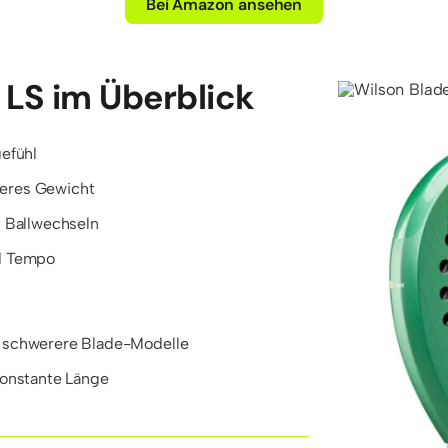
Bei Amazon ansehen
 LS im Überblick
gefühl
eres Gewicht
n Ballwechseln
nd Tempo
s schwerere Blade-Modelle
konstante Länge