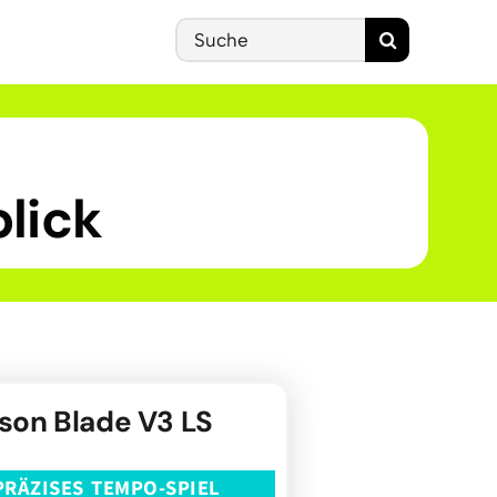
Search
for:
lick
son Blade V3 LS
PRÄZISES TEMPO-SPIEL