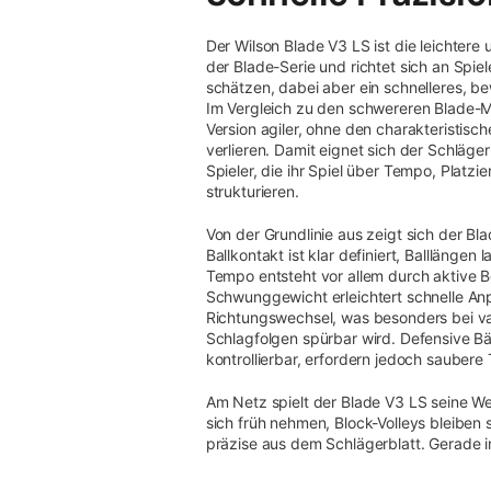
Der Wilson Blade V3 LS ist die leichte
der Blade-Serie und richtet sich an Spiele
schätzen, dabei aber ein schnelleres, 
Im Vergleich zu den schwereren Blade-Mo
Version agiler, ohne den charakteristisc
verlieren. Damit eignet sich der Schläge
Spieler, die ihr Spiel über Tempo, Platz
strukturieren.
Von der Grundlinie aus zeigt sich der B
Ballkontakt ist klar definiert, Balllängen
Tempo entsteht vor allem durch aktive 
Schwunggewicht erleichtert schnelle A
Richtungswechsel, was besonders bei var
Schlagfolgen spürbar wird. Defensive Bä
kontrollierbar, erfordern jedoch saubere 
Am Netz spielt der Blade V3 LS seine Wen
sich früh nehmen, Block-Volleys bleiben
präzise aus dem Schlägerblatt. Gerade in