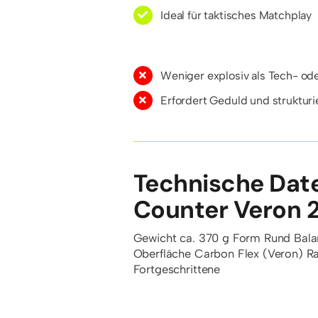
Ideal für taktisches Matchplay
Weniger explosiv als Tech- od
Erfordert Geduld und strukturi
Technische Dat
Counter Veron 
Gewicht
ca. 370 g
Form
Rund
Bal
Oberfläche
Carbon Flex (Veron)
R
Fortgeschrittene