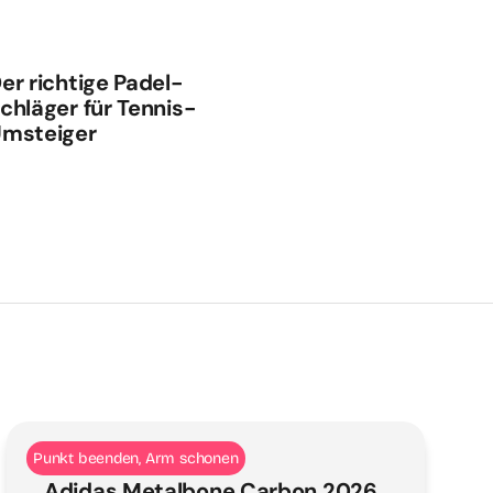
er richtige Padel-
chläger für Tennis-
msteiger
Punkt beenden, Arm schonen
Adidas Metalbone Carbon 2026