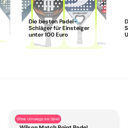
Die besten Padel-
D
Schläger für Einsteiger
S
unter 100 Euro
U
Ohne Umwege ins Spiel
Wilson Match Point Padel