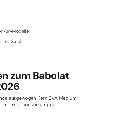
er Air-Modelle
ertes Spiel
en zum Babolat
2026
ance
ausgewogen
Kern
EVA Medium
ahmen
Carbon
Zielgruppe