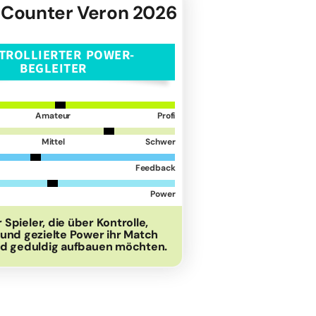
 Counter Veron 2026
TROLLIERTER POWER-
BEGLEITER
Amateur
Profi
Mittel
Schwer
Feedback
Power
r Spieler, die über Kontrolle,
t und gezielte Power ihr Match
nd geduldig aufbauen möchten.