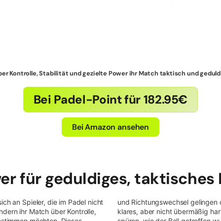
 über Kontrolle, Stabilität und gezielte Power ihr Match taktisch und ged
Bei Padel-Point für 182.95€
Bei Amazon ansehen
wer für geduldiges, taktische
ch an Spieler, die im Padel nicht
und Richtungswechsel gelingen o
dern ihr Match über Kontrolle,
klares, aber nicht übermäßig har
bestimmen möchten. Dieses
spüren, wie der Ball getroffen wu