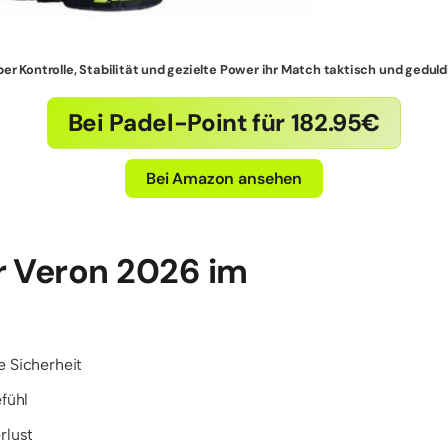
 über Kontrolle, Stabilität und gezielte Power ihr Match taktisch und ged
Bei Padel-Point für 182.95€
Bei Amazon ansehen
r Veron 2026 im
e Sicherheit
fühl
rlust