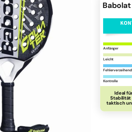
Babolat
KON
Anfänger
Leicht
Fehlerverzeihend
Kontrolle
Ideal fü
Stabilitä
taktisch u