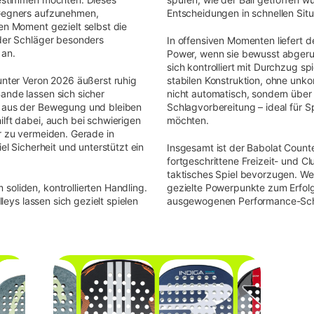
 Gegners aufzunehmen,
Entscheidungen in schnellen Situ
en Moment gezielt selbst die
 der Schläger besonders
In offensiven Momenten liefert 
 an.
Power, wenn sie bewusst abgeruf
sich kontrolliert mit Durchzug sp
unter Veron 2026 äußerst ruhig
stabilen Konstruktion, ohne unkon
ande lassen sich sicher
nicht automatisch, sondern über
t aus der Bewegung und bleiben
Schlagvorbereitung – ideal für Sp
lft dabei, auch bei schwierigen
möchten.
r zu vermeiden. Gerade in
iel Sicherheit und unterstützt ein
Insgesamt ist der Babolat Counte
fortgeschrittene Freizeit- und Club
taktisches Spiel bevorzugen. We
soliden, kontrollierten Handling.
gezielte Powerpunkte zum Erfolg
lleys lassen sich gezielt spielen
ausgewogenen Performance-Sch