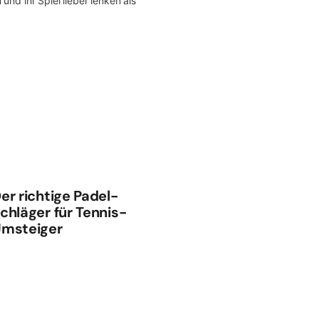
und ihr Spiel lieber lenken als
er richtige Padel-
chläger für Tennis-
msteiger