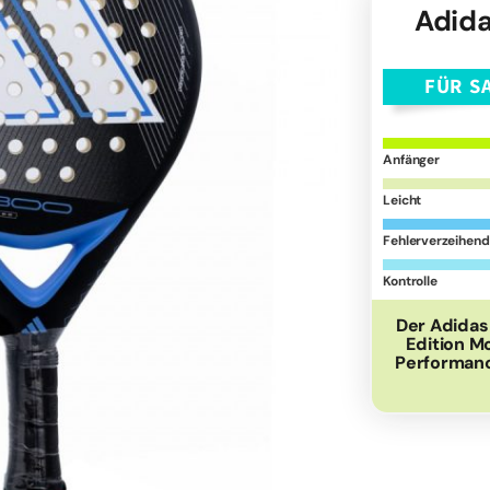
Adida
FÜR S
Anfänger
Leicht
Fehlerverzeihend
Kontrolle
Der Adidas 
Edition M
Performanc