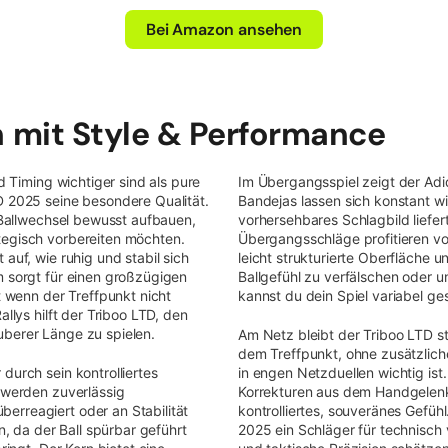
Bei Amazon ansehen
on mit Style & Performance
nd Timing wichtiger sind als pure
Im Übergangsspiel zeigt der Adid
D 2025 seine besondere Qualität.
Bandejas lassen sich konstant wi
e Ballwechsel bewusst aufbauen,
vorhersehbares Schlagbild liefert
tegisch vorbereiten möchten.
Übergangsschläge profitieren vo
auf, wie ruhig und stabil sich
leicht strukturierte Oberfläche u
m sorgt für einen großzügigen
Ballgefühl zu verfälschen oder u
t wenn der Treffpunkt nicht
kannst du dein Spiel variabel ge
allys hilft der Triboo LTD, den
uberer Länge zu spielen.
Am Netz bleibt der Triboo LTD st
dem Treffpunkt, ohne zusätzlic
durch sein kontrolliertes
in engen Netzduellen wichtig ist.
e werden zuverlässig
Korrekturen aus dem Handgelenk 
erreagiert oder an Stabilität
kontrolliertes, souveränes Gefüh
en, da der Ball spürbar geführt
2025 ein Schläger für technisch ve