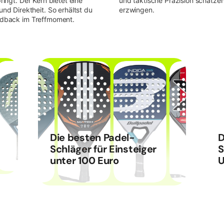
ringt. Der Kern bietet eine
und taktische Präzision schätzen 
 Direktheit. So erhältst du
erzwingen.
eedback im Treffmoment.
Die besten Padel-
D
Schläger für Einsteiger
S
unter 100 Euro
U