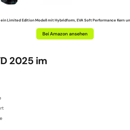
t ein Limited Edition Modell mit Hybridform, EVA Soft Performance Kern u
Bei Amazon ansehen
TD 2025 im
e
rt
le