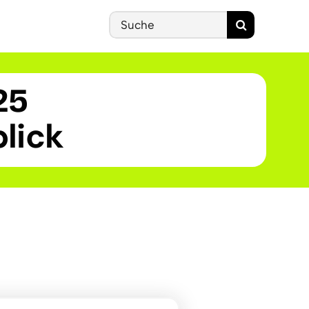
Search
for:
25
lick