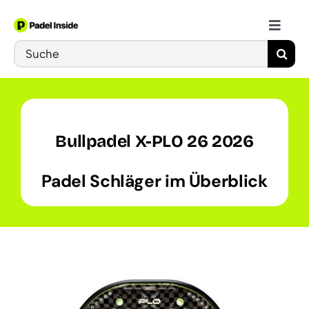
Skip
to
Toggle
content
Search
Naviga
Schläger
for:
Bälle
Bullpadel X-PLO 26 2026
Schuhe
Padel Schläger im Überblick
Training