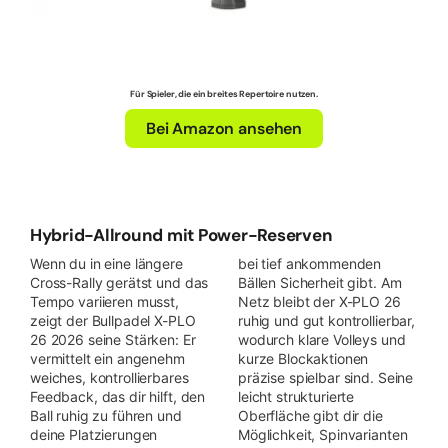
Für Spieler, die ein breites Repertoire nutzen.
Bei Amazon ansehen
Hybrid-Allround mit Power-Reserven
Wenn du in eine längere
bei tief ankommenden
Cross-Rally gerätst und das
Bällen Sicherheit gibt. Am
Tempo variieren musst,
Netz bleibt der X-PLO 26
zeigt der Bullpadel X-PLO
ruhig und gut kontrollierbar,
26 2026 seine Stärken: Er
wodurch klare Volleys und
vermittelt ein angenehm
kurze Blockaktionen
weiches, kontrollierbares
präzise spielbar sind. Seine
Feedback, das dir hilft, den
leicht strukturierte
Ball ruhig zu führen und
Oberfläche gibt dir die
deine Platzierungen
Möglichkeit, Spinvarianten