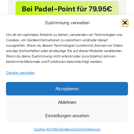
Bei Padel-Point für 79.95€
Zustimmung verwalten
Um dir ein optimales Erlebnis zu bieten, verwenden wir Technologien wie
Cookies, um Geräteinformationen zu speichern und/oder darauf
zuzugreifen. Wenn du diesen Technologien zustimmst, können wir Daten
wie das Surfverhalten oder eindeutige IDs auf dieser Website verarbeiten.
Wenn du deine Zustimmung nicht erteilst oder zurückziehst, können
bestimmte Merkmale und Funktionen beeinträchtigt werden.
Dienste verwalten
Akzeptieren
© 2026 • All Rights Reserved • Padel Inside
Ablehnen
Einstellungen ansehen
Toggle
Navigation
Cookie-Richtlinie
Datenschutz
Impressum
Impressum