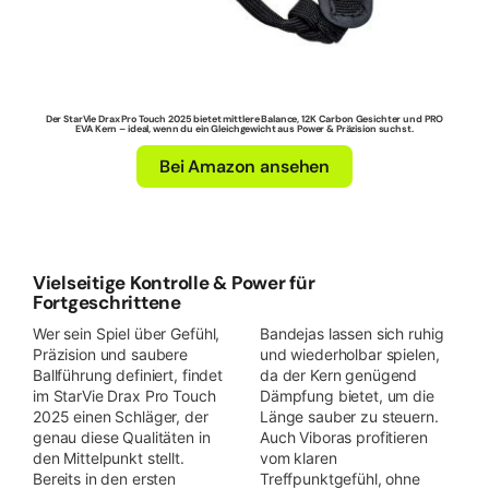
Der StarVie Drax Pro Touch 2025 bietet mittlere Balance, 12K Carbon Gesichter und PRO
EVA Kern – ideal, wenn du ein Gleichgewicht aus Power & Präzision suchst.
Bei Amazon ansehen
Vielseitige Kontrolle & Power für
Fortgeschrittene
Wer sein Spiel über Gefühl,
Bandejas lassen sich ruhig
Präzision und saubere
und wiederholbar spielen,
Ballführung definiert, findet
da der Kern genügend
im StarVie Drax Pro Touch
Dämpfung bietet, um die
2025 einen Schläger, der
Länge sauber zu steuern.
genau diese Qualitäten in
Auch Viboras profitieren
den Mittelpunkt stellt.
vom klaren
Bereits in den ersten
Treffpunktgefühl, ohne