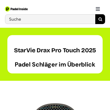
Skip
to
Toggle
content
Search
Naviga
Schläger
for:
Bälle
StarVie Drax Pro Touch 2025
Schuhe
Padel Schläger im Überblick
Training