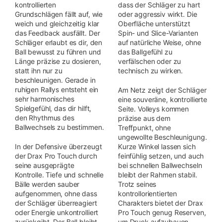
kontrollierten
dass der Schläger zu hart
Grundschlägen fällt auf, wie
oder aggressiv wirkt. Die
weich und gleichzeitig klar
Oberfläche unterstützt
das Feedback ausfällt. Der
Spin- und Slice-Varianten
Schläger erlaubt es dir, den
auf natürliche Weise, ohne
Ball bewusst zu führen und
das Ballgefühl zu
Länge präzise zu dosieren,
verfälschen oder zu
statt ihn nur zu
technisch zu wirken.
beschleunigen. Gerade in
ruhigen Rallys entsteht ein
Am Netz zeigt der Schläger
sehr harmonisches
eine souveräne, kontrollierte
Spielgefühl, das dir hilft,
Seite. Volleys kommen
den Rhythmus des
präzise aus dem
Ballwechsels zu bestimmen.
Treffpunkt, ohne
ungewollte Beschleunigung.
In der Defensive überzeugt
Kurze Winkel lassen sich
der Drax Pro Touch durch
feinfühlig setzen, und auch
seine ausgeprägte
bei schnellen Ballwechseln
Kontrolle. Tiefe und schnelle
bleibt der Rahmen stabil.
Bälle werden sauber
Trotz seines
aufgenommen, ohne dass
kontrollorientierten
der Schläger überreagiert
Charakters bietet der Drax
oder Energie unkontrolliert
Pro Touch genug Reserven,
zurückgibt. Der Ball bleibt
um Druck aufzubauen,