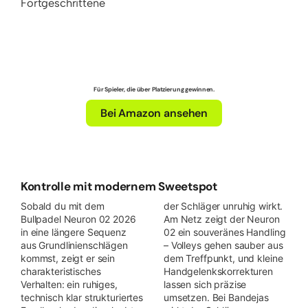
Fortgeschrittene
Für Spieler, die über Platzierung gewinnen.
Bei Amazon ansehen
Kontrolle mit modernem Sweetspot
Sobald du mit dem
der Schläger unruhig wirkt.
Bullpadel Neuron 02 2026
Am Netz zeigt der Neuron
in eine längere Sequenz
02 ein souveränes Handling
aus Grundlinienschlägen
– Volleys gehen sauber aus
kommst, zeigt er sein
dem Treffpunkt, und kleine
charakteristisches
Handgelenkskorrekturen
Verhalten: ein ruhiges,
lassen sich präzise
technisch klar strukturiertes
umsetzen. Bei Bandejas