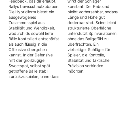
Feedback, das dir erlaubt,
wirkt der Schläger
Rallys bewusst aufzubauen.
konstant: Der Rebound
Die Hybridform bietet ein
bleibt vorhersehbar, sodass
ausgewogenes
Länge und Höhe gut
Zusammenspiel aus
dosierbar sind. Seine leicht
Stabilität und Wendigkeit,
strukturierte Oberfläche
wodurch du sowohl tiefe
unterstützt Spinvariationen,
Bälle kontrolliert entschärfst
ohne das Ballgefühl zu
als auch flüssig in die
überfrachten. Ein
Offensive übergehen
vielseitiger Schläger für
kannst. In der Defensive
Spieler, die Kontrolle,
hilft der großzügige
Stabilität und taktische
Sweetspot, selbst spät
Präzision verbinden
getroffene Bälle stabil
möchten.
zurückzuspielen, ohne dass