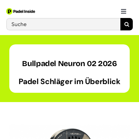
Skip
to
Toggle
content
Search
Naviga
Schläger
for:
Bälle
Bullpadel Neuron 02 2026
Schuhe
Padel Schläger im Überblick
Training