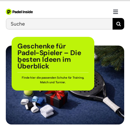
Skip
to
Toggle
content
Search
Naviga
Schläger
for:
Geschenke für
Bälle
Padel-Spieler – Die
besten Ideen im
Überblick
Schuhe
Finde hier die passenden Schuhe für Training,
Match und Turnier.
Training