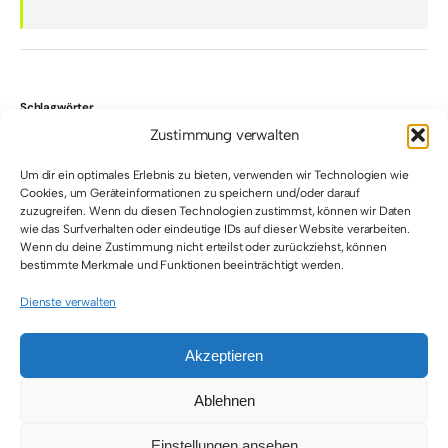
Schlagwörter
Zustimmung verwalten
Training
Schläger
Schuhe
Top-Story
Um dir ein optimales Erlebnis zu bieten, verwenden wir Technologien wie
Cookies, um Geräteinformationen zu speichern und/oder darauf
Uncategorized
Bälle
Kleidung
zuzugreifen. Wenn du diesen Technologien zustimmst, können wir Daten
wie das Surfverhalten oder eindeutige IDs auf dieser Website verarbeiten.
Wenn du deine Zustimmung nicht erteilst oder zurückziehst, können
bestimmte Merkmale und Funktionen beeinträchtigt werden.
Dienste verwalten
Akzeptieren
© 2026 • All Rights Reserved • Padel Inside
Ablehnen
Einstellungen ansehen