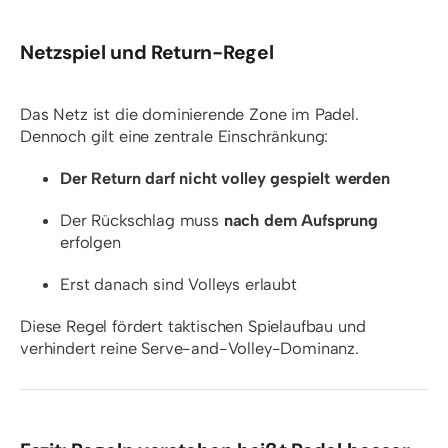
Netzspiel und Return-Regel
Das Netz ist die dominierende Zone im Padel.
Dennoch gilt eine zentrale Einschränkung:
Der Return darf nicht volley gespielt werden
Der Rückschlag muss
nach dem Aufsprung
erfolgen
Erst danach sind Volleys erlaubt
Diese Regel fördert taktischen Spielaufbau und
verhindert reine Serve-and-Volley-Dominanz.