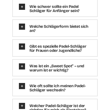
Wie schwer sollte ein Padel
Schläger für Anfänger sein?
Welche Schlägerform bietet sich
an?
Gibt es spezielle Padel-Schläger
für Frauen oder Jugendliche?
Was ist ein „Sweet Spot“ – und
warum ist er wichtig?
Wie oft sollte ich meinen Padel-
Schläger wechseln?
Welcher Padel-Schläger ist der
richtige für mich als Einsteiger?