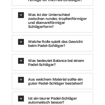
Was ist der Unterschied
zwischen runder, tropfenförmiger
und diamantförmiger
Schlägerform?
Welche Rolle spielt das Gewicht
beim Padel-Schläger?
Was bedeutet Balance bei einem
Padel-Schläger?
Aus welchem Material sollte ein
guter Padel-Schläger bestehen?
Ist ein teurer Padel-Schläger
automatisch besser?