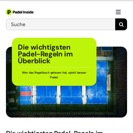
Skip
to
Toggle
content
Search
Naviga
Schläger
for:
Die wichtigsten
Bälle
Padel-Regeln im
Überblick
Schuhe
Wer das Regelbuch gelesen hat, spielt besser
Padel.
Training