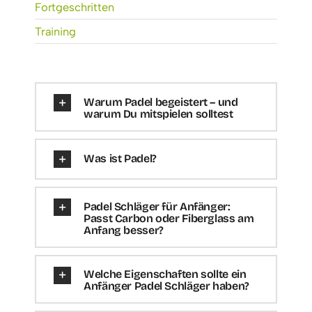
Fortgeschritten
Training
Warum Padel begeistert – und
warum Du mitspielen solltest
Was ist Padel?
Padel Schläger für Anfänger:
Passt Carbon oder Fiberglass am
Anfang besser?
Welche Eigenschaften sollte ein
Anfänger Padel Schläger haben?