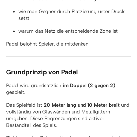
wie man Gegner durch Platzierung unter Druck
setzt
warum das Netz die entscheidende Zone ist
Padel belohnt Spieler, die mitdenken.
Grundprinzip von Padel
Padel wird grundsätzlich
im Doppel (2 gegen 2)
gespielt.
Das Spielfeld ist
20 Meter lang und 10 Meter breit
und
vollständig von Glaswänden und Metallgittern
umgeben. Diese Begrenzungen sind aktiver
Bestandteil des Spiels.