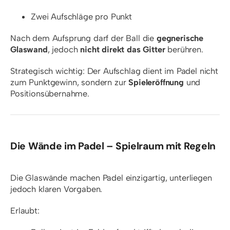
Zwei Aufschläge pro Punkt
Nach dem Aufsprung darf der Ball die
gegnerische
Glaswand
, jedoch
nicht direkt das Gitter
berühren.
Strategisch wichtig: Der Aufschlag dient im Padel nicht
zum Punktgewinn, sondern zur
Spieleröffnung
und
Positionsübernahme.
Die Wände im Padel – Spielraum mit Regeln
Die Glaswände machen Padel einzigartig, unterliegen
jedoch klaren Vorgaben.
Erlaubt: