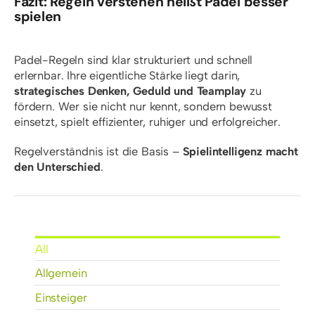
Fazit: Regeln verstehen heißt Padel besser
spielen
Padel-Regeln sind klar strukturiert und schnell
erlernbar. Ihre eigentliche Stärke liegt darin,
strategisches Denken, Geduld und Teamplay
zu
fördern. Wer sie nicht nur kennt, sondern bewusst
einsetzt, spielt effizienter, ruhiger und erfolgreicher.
Regelverständnis ist die Basis –
Spielintelligenz macht
den Unterschied
.
All
Allgemein
Einsteiger