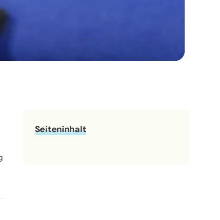
Seiteninhalt
g