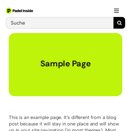
Skip
to
Toggle
content
Search
Naviga
Schläger
for:
Bälle
Sample Page
Schuhe
Training
This is an example page. It’s different from a blog
post because it will stay in one place and will show
up in your site navigation (in most themes). Most