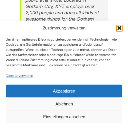
public ever since. Located in
Gotham City, XYZ employs over
2,000 people and does all kinds of
awesome things for the Gotham
community.
Zustimmung verwalten
Um dir ein optimales Erlebnis zu bieten, verwenden wir Technologien wie
As a new WordPress user, you should go to
your
Cookies, um Geräteinformationen zu speichern und/oder darauf
zuzugreifen. Wenn du diesen Technologien zustimmst, können wir Daten
dashboard
to delete this page and create new
wie das Surfverhalten oder eindeutige IDs auf dieser Website verarbeiten.
pages for your content. Have fun!
Wenn du deine Zustimmung nicht erteilst oder zurückziehst, können
bestimmte Merkmale und Funktionen beeinträchtigt werden.
[AWIN_DATA_FEED no_of_product=100
keywords='Padel, Schläger' ]
Dienste verwalten
Akzeptieren
© 2026 • All Rights Reserved • Padel Inside
Ablehnen
Einstellungen ansehen
Toggle
Navigation