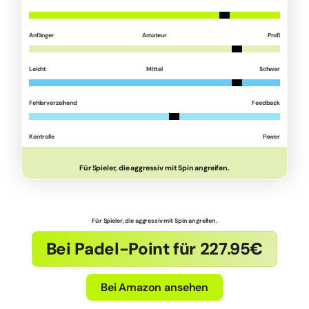
Anfänger
Amateur
Profi
Leicht
Mittel
Schwer
Fehlerverzeihend
Feedback
Kontrolle
Power
Für Spieler, die aggressiv mit Spin angreifen.
Für Spieler, die aggressiv mit Spin angreifen.
Bei Padel-Point für 227.95€
Bei Amazon ansehen