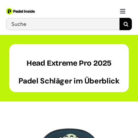
Skip
to
Toggle
content
Search
Naviga
Schläger
for:
Bälle
Head Extreme Pro 2025
Schuhe
Padel Schläger im Überblick
Training