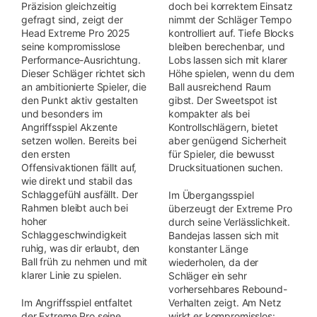
Präzision gleichzeitig
doch bei korrektem Einsatz
gefragt sind, zeigt der
nimmt der Schläger Tempo
Head Extreme Pro 2025
kontrolliert auf. Tiefe Blocks
seine kompromisslose
bleiben berechenbar, und
Performance-Ausrichtung.
Lobs lassen sich mit klarer
Dieser Schläger richtet sich
Höhe spielen, wenn du dem
an ambitionierte Spieler, die
Ball ausreichend Raum
den Punkt aktiv gestalten
gibst. Der Sweetspot ist
und besonders im
kompakter als bei
Angriffsspiel Akzente
Kontrollschlägern, bietet
setzen wollen. Bereits bei
aber genügend Sicherheit
den ersten
für Spieler, die bewusst
Offensivaktionen fällt auf,
Drucksituationen suchen.
wie direkt und stabil das
Schlaggefühl ausfällt. Der
Im Übergangsspiel
Rahmen bleibt auch bei
überzeugt der Extreme Pro
hoher
durch seine Verlässlichkeit.
Schlaggeschwindigkeit
Bandejas lassen sich mit
ruhig, was dir erlaubt, den
konstanter Länge
Ball früh zu nehmen und mit
wiederholen, da der
klarer Linie zu spielen.
Schläger ein sehr
vorhersehbares Rebound-
Im Angriffsspiel entfaltet
Verhalten zeigt. Am Netz
der Extreme Pro seine
wirkt er kompromisslos: