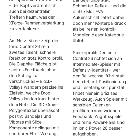
– der Kopf verdreht sich
Schmetter-Reflex – und die
auch bei dezentralen
dichte MultiEVA-
Treffern kaum, was der
Außenschicht liefert dabei
XForce-Rahmenverstärkung
doch mehr Konterballdruck
zu verdanken ist.
als bei reinen Kontroll-
Modellen dieser Kategorie
Am Netz: Vorne zeigt der
üblich.
Ionic Control 26 sein
zweites Talent: schnelle
Spielerprofil: Der Ionic
Reaktion trotz Kontrollprofil.
Control 26 richtet sich an
Die Glaphite-Fläche gibt
Intermediate-Spieler mit
sanftes Feedback, ohne
Defensiv-Identität – wer
den Schlag zu
den Ballwechsel führt statt
verschlucken – Block-
beendet, mit Positionierung
Volleys wandern präzise ins
und Lesefähigkeit punktet,
Zielfeld, weiche Drop-
findet hier ein präzises
Volleys landen kurz hinter
Werkzeug. Auch Spieler mit
dem Netz. Die 3D-Grain-
sensiblen Gelenken
Polygontextur überrascht
profitieren vom weichen
positiv: Bandejas und
Feedback. Angriffsspieler
Víboras mit Slice-
und reine Power-Fans sind
Komponente gelingen mit
im Ionic Power 26 besser
spürbarer Effet-Wirkung,
aufgehoben.