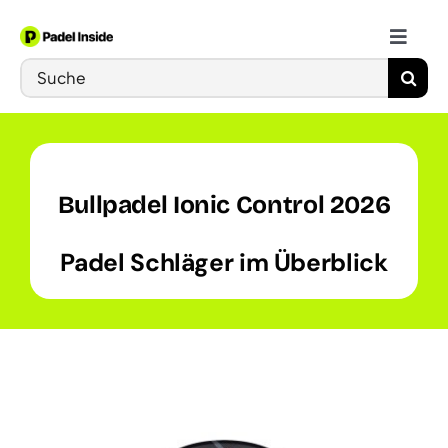
Skip
to
Toggle
content
Search
Naviga
Schläger
for:
Bälle
Bullpadel Ionic Control 2026
Schuhe
Padel Schläger im Überblick
Training