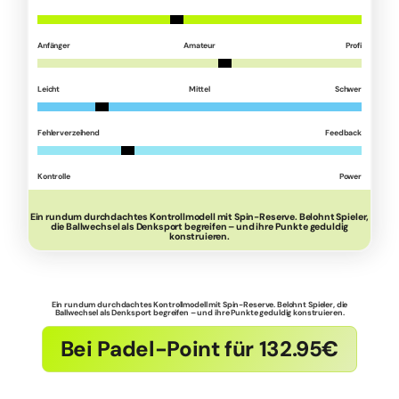
Anfänger
Amateur
Profi
Leicht
Mittel
Schwer
Fehlerverzeihend
Feedback
Kontrolle
Power
Ein rundum durchdachtes Kontrollmodell mit Spin-Reserve. Belohnt Spieler,
die Ballwechsel als Denksport begreifen – und ihre Punkte geduldig
konstruieren.
Ein rundum durchdachtes Kontrollmodell mit Spin-Reserve. Belohnt Spieler, die
Ballwechsel als Denksport begreifen – und ihre Punkte geduldig konstruieren.
Bei Padel-Point für 132.95€