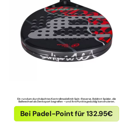
Ein rundum durchdachtes Kontrollmodell mit Spin-Reserve. Belohnt Spieler, die
Ballwechsel als Denksport begreifen – und ihre Punkte geduldig konstruieren.
Bei Padel-Point für 132.95€