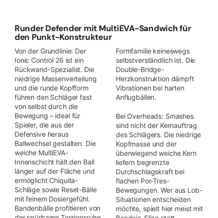
Runder Defender mit MultiEVA-Sandwich für
den Punkt-Konstrukteur
Von der Grundlinie: Der
Formfamilie keineswegs
Ionic Control 26 ist ein
selbstverständlich ist. Die
Rückwand-Spezialist. Die
Double-Bridge-
niedrige Massenverteilung
Herzkonstruktion dämpft
und die runde Kopfform
Vibrationen bei harten
führen den Schläger fast
Anflugbällen.
von selbst durch die
Bewegung – ideal für
Bei Overheads: Smashes
Spieler, die aus der
sind nicht der Kernauftrag
Defensive heraus
des Schlägers. Die niedrige
Ballwechsel gestalten. Die
Kopfmasse und der
weiche MultiEVA-
überwiegend weiche Kern
Innenschicht hält den Ball
liefern begrenzte
länger auf der Fläche und
Durchschlagskraft bei
ermöglicht Chiquita-
flachen Por-Tres-
Schläge sowie Reset-Bälle
Bewegungen. Wer aus Lob-
mit feinem Dosiergefühl.
Situationen entscheiden
Bandenbälle profitieren von
möchte, spielt hier meist mit
der spürbaren Torsionsruhe
Bandeja-Slice statt