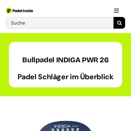
Skip
to
Toggle
content
Search
Naviga
Schläger
for:
Bälle
Bullpadel INDIGA PWR 26
Schuhe
Padel Schläger im Überblick
Training