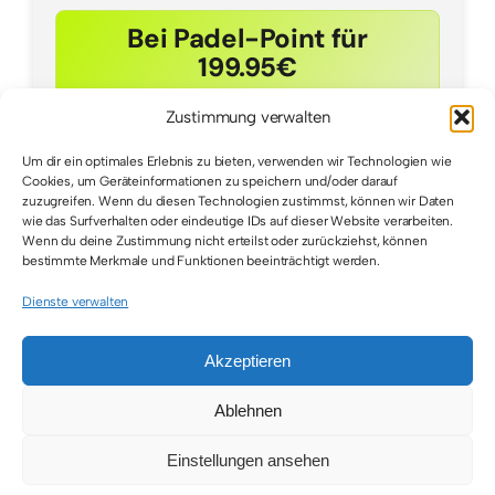
Bei Padel-Point für
199.95€
Zustimmung verwalten
Um dir ein optimales Erlebnis zu bieten, verwenden wir Technologien wie
Cookies, um Geräteinformationen zu speichern und/oder darauf
zuzugreifen. Wenn du diesen Technologien zustimmst, können wir Daten
wie das Surfverhalten oder eindeutige IDs auf dieser Website verarbeiten.
Wenn du deine Zustimmung nicht erteilst oder zurückziehst, können
bestimmte Merkmale und Funktionen beeinträchtigt werden.
Dienste verwalten
Akzeptieren
© 2026 • All Rights Reserved • Padel Inside
Ablehnen
Einstellungen ansehen
Toggle
Navigation