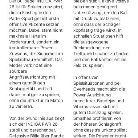
Der Bullpadel INDIGA PWR
bleiben stabil, aktive Volleys
26 ist für Spieler konzipiert,
bekommen genügend
die im Einstieg in den
Unterstützung, um den Ball
Padel-Sport gezielt erste
mit Druck zu platzieren,
offensive Akzente setzen
ohne dass der Schläger
möchten. Dabei steht nicht
kopflastig träge wirkt. In
maximale Härte im
schnellen Situationen hilft
Vordergrund, sondern ein
die ausgewogene
kontrollierbarer Power-
Rückmeldung, den
Zuwachs, der Sicherheit im
Treffpunkt sauber zu finden
Spielaufbau vermittelt. Das
und den Ball kontrolliert ins
Modell verbindet eine
Feld zu spielen.
spürbare
Angriffsausrichtung mit
In offensiven
einem gutmütigen
Spielsituationen und bei
Schlaggefühl und hilft
Overheads macht sich die
dabei, mutiger zu spielen,
Power-Ausrichtung
ohne die Struktur im Match
bemerkbar. Bandejas und
zu verlieren.
Viboras lassen sich mit
gutem Durchzug spielen,
Von der Grundlinie aus zeigt
Smashes profitieren von
sich der INDIGA PWR 26
der höheren Schlagkraft,
stabil und berechenbar.
ohne dass sie unkontrolliert
Defensive Bälle über Bande
wirken. Die Power entsteht