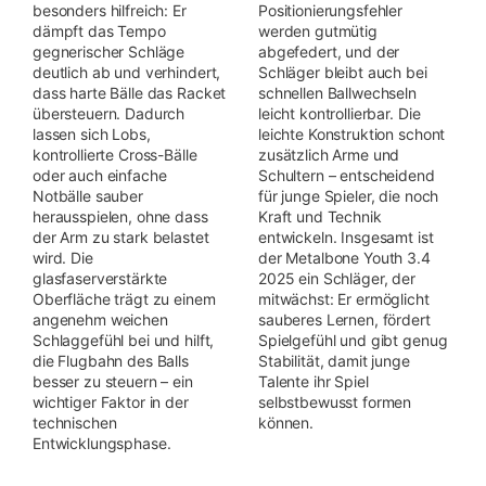
besonders hilfreich: Er
Positionierungsfehler
dämpft das Tempo
werden gutmütig
gegnerischer Schläge
abgefedert, und der
deutlich ab und verhindert,
Schläger bleibt auch bei
dass harte Bälle das Racket
schnellen Ballwechseln
übersteuern. Dadurch
leicht kontrollierbar. Die
lassen sich Lobs,
leichte Konstruktion schont
kontrollierte Cross-Bälle
zusätzlich Arme und
oder auch einfache
Schultern – entscheidend
Notbälle sauber
für junge Spieler, die noch
herausspielen, ohne dass
Kraft und Technik
der Arm zu stark belastet
entwickeln. Insgesamt ist
wird. Die
der Metalbone Youth 3.4
glasfaserverstärkte
2025 ein Schläger, der
Oberfläche trägt zu einem
mitwächst: Er ermöglicht
angenehm weichen
sauberes Lernen, fördert
Schlaggefühl bei und hilft,
Spielgefühl und gibt genug
die Flugbahn des Balls
Stabilität, damit junge
besser zu steuern – ein
Talente ihr Spiel
wichtiger Faktor in der
selbstbewusst formen
technischen
können.
Entwicklungsphase.