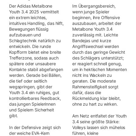
Der Adidas Metalbone
Im Übergangsbereich,
Youth 3.4 2025 vermittelt
wenn junge Spieler
ein extrem leichtes,
beginnen, ihre Offensive
intuitives Handling, das hilft,
auszubauen, arbeitet der
Bewegungen flüssig
Metalbone Youth 3.4
aufzubauen und
zuverlässig mit. Leichte
Schlagtechnik natürlich zu
Bandejas und kurze
entwickeln. Die runde
Angriffswechsel werden
Kopfform bietet eine breite
durch das geringe Gewicht
Trefferzone, sodass auch
des Schlägers unterstützt;
spätere oder unsaubere
er reagiert schnell genug,
Kontakte stabil abgefangen
um in hektischen Momenten
werden. Gerade bei Bällen,
nicht ins Wackeln zu
die tief oder seitlich
geraten. Die moderate
wegspringen, gibt der
Rahmensteifigkeit sorgt
Youth 3.4 ein ruhiges, gut
dafür, dass die
kontrollierbares Feedback,
Rückmeldung klar bleibt,
das jungen Spielerinnen
ohne zu hart zu wirken.
und Spielern Sicherheit
gibt.
Am Netz entfaltet der Youth
3.4 seine größte Stärke:
In der Defensive zeigt sich
Volleys lassen sich mühelos
der weiche EVA-Kern
führen, kleine