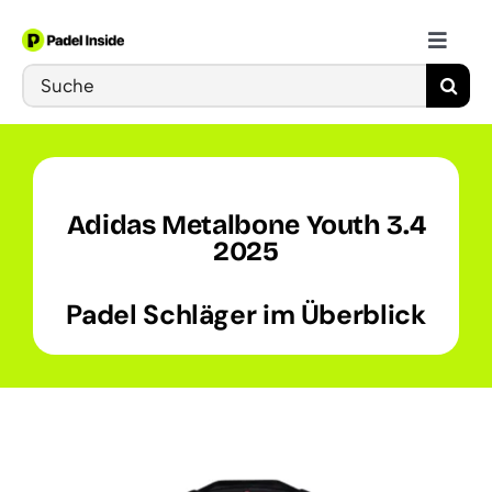
Skip
to
Toggle
content
Search
Naviga
Schläger
for:
Bälle
Adidas Metalbone Youth 3.4
Schuhe
2025
Padel Schläger im Überblick
Training