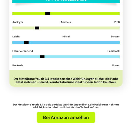
Anfänger
Amateur
Profi
Leicht
Mittel
Schwer
Fehlerverzeihend
Feedback
Kontrolle
Power
Der Metalbone Youth 3.4 ist die perfekte Wahl für Jugendliche, die Padel
ernst nehmen – leicht, komfortabel und ideal für den Technikaufbau.
Der Metalbone Youth 3.4 ist die perfekte Wahl für Jugendliche, die Padel ernst nehmen
– leicht, komfortabel und ideal für den Technikaufbau.
Bei Amazon ansehen