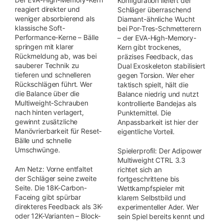
Konfiguration liefert der
reagiert direkter und
Schläger überraschend
weniger absorbierend als
Diamant-ähnliche Wucht
klassische Soft-
bei Por-Tres-Schmetterern
Performance-Kerne – Bälle
– der EVA-High-Memory-
springen mit klarer
Kern gibt trockenes,
Rückmeldung ab, was bei
präzises Feedback, das
sauberer Technik zu
Dual Exoskeleton stabilisiert
tieferen und schnelleren
gegen Torsion. Wer eher
Rückschlägen führt. Wer
taktisch spielt, hält die
die Balance über die
Balance niedrig und nutzt
Multiweight-Schrauben
kontrollierte Bandejas als
nach hinten verlagert,
Punktemittel. Die
gewinnt zusätzliche
Anpassbarkeit ist hier der
Manövrierbarkeit für Reset-
eigentliche Vorteil.
Bälle und schnelle
Umschwünge.
Spielerprofil: Der Adipower
Multiweight CTRL 3.3
Am Netz: Vorne entfaltet
richtet sich an
der Schläger seine zweite
fortgeschrittene bis
Seite. Die 18K-Carbon-
Wettkampfspieler mit
Faceing gibt spürbar
klarem Selbstbild und
direkteres Feedback als 3K-
experimenteller Ader. Wer
oder 12K-Varianten – Block-
sein Spiel bereits kennt und