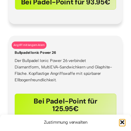
Bei Padel-Point für 93.95€
Angriff mit langem Atem
Bullpadel Ionic Power 26
Der Bullpadel Ionic Power 26 verbindet
Diamantform, MultiEVA-Sandwichkern und Glaphite-
Fläche. Kopflastige Angriffswaffe mit spürbarer
Ellbogenfreundlichkeit.
Bei Padel-Point für
125.95€
Zustimmung verwalten