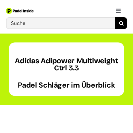
Skip
to
Toggle
content
Search
Naviga
Schläger
for:
Bälle
Adidas Adipower Multiweight
Schuhe
Ctrl 3.3
Padel Schläger im Überblick
Training