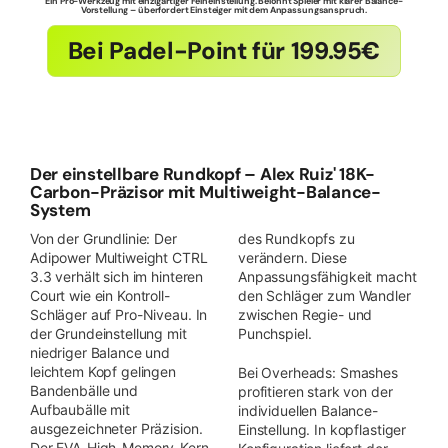
Ein Pro-Werkzeug mit einzigartiger Feineinstellung. Belohnt Spieler mit klarer Balance-
Vorstellung – überfordert Einsteiger mit dem Anpassungsanspruch.
Bei Padel-Point für 199.95€
Der einstellbare Rundkopf – Alex Ruiz' 18K-
Carbon-Präzisor mit Multiweight-Balance-
System
Von der Grundlinie: Der
des Rundkopfs zu
Adipower Multiweight CTRL
verändern. Diese
3.3 verhält sich im hinteren
Anpassungsfähigkeit macht
Court wie ein Kontroll-
den Schläger zum Wandler
Schläger auf Pro-Niveau. In
zwischen Regie- und
der Grundeinstellung mit
Punchspiel.
niedriger Balance und
leichtem Kopf gelingen
Bei Overheads: Smashes
Bandenbälle und
profitieren stark von der
Aufbaubälle mit
individuellen Balance-
ausgezeichneter Präzision.
Einstellung. In kopflastiger
Der EVA-High-Memory-Kern