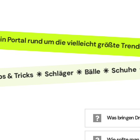
 ✳
Dein Portal rund um die vielleicht größte 
Tricks ✳ Schläger ✳ Bälle ✳ Schuhe ✳ Ta
Was bringen Dr
Wie sollte man 