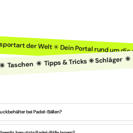
Trendsportart der Welt ✳ Dein Portal rund um
schen ✳ Tipps & Tricks ✳ Schläger ✳ Bä
uckbehälter bei Padel-Bällen?
bereits benutzte Padel-Bälle lagern?