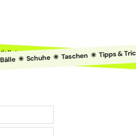
 die vielleicht größte Trendsportart der Wel
lle ✳ Schuhe ✳ Taschen ✳ Tipps & Tricks