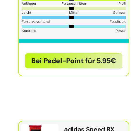
Anfänger
Fortgeschritten
Profi
Leicht
Mittel
Schwer
Fehlerverzeihend
Feedback
Kontrolle
Power
Bei Padel-Point für 5.95€
adidas Speed RX