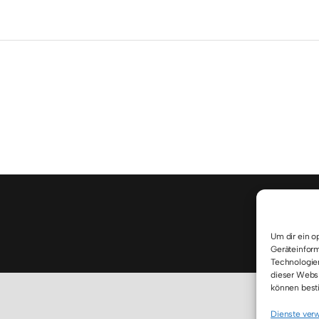
I
Um dir ein o
Geräteinform
Technologien
dieser Websi
können best
Dienste verw