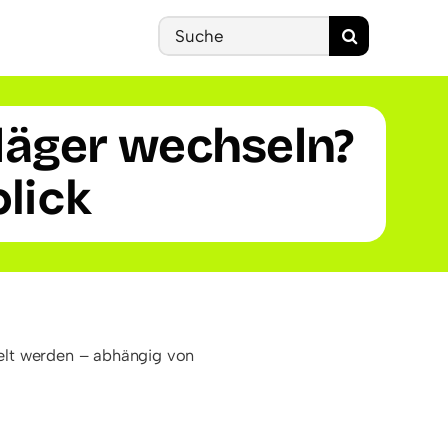
Search
for:
hläger wechseln?
lick
elt werden – abhängig von