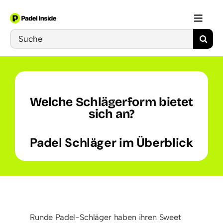
Skip
to
Toggle
content
Search
Naviga
Schläger
for:
Bälle
Welche Schlägerform bietet
Schuhe
sich an?
Padel Schläger im Überblick
Training
Runde Padel-Schläger haben ihren Sweet