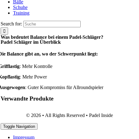
Bälle
Schuhe
Training
Search for:
Was bedeutet Balance bei einem Padel-Schläger?
Padel Schläger im Überblick
Die Balance gibt an, wo der Schwerpunkt liegt:
Grifflastig
: Mehr Kontrolle
Kopflastig
: Mehr Power
Ausgewogen
: Guter Kompromiss für Allroundspieler
Verwandte Produkte
© 2026 • All Rights Reserved • Padel Inside
Toggle Navigation
Impressum