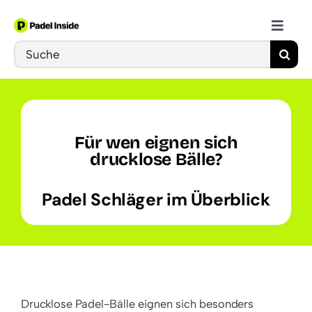
Skip
to
Toggle
content
Search
Naviga
Schläger
for:
Bälle
Für wen eignen sich
Schuhe
drucklose Bälle?
Padel Schläger im Überblick
Training
Drucklose Padel-Bälle eignen sich besonders